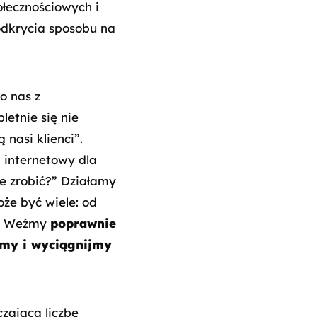
ołecznościowych i
 odkrycia sposobu na
o nas z
letnie się nie
nasi klienci”.
 internetowy dla
e zrobić?” Działamy
że być wiele: od
ta. Weźmy
poprawnie
ujmy i wyciągnijmy
czającą liczbę