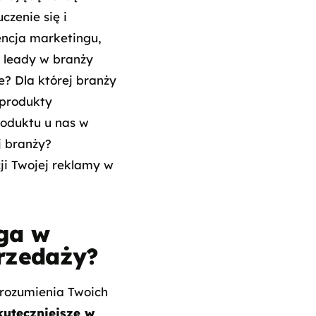
czenie się i
ncja marketingu,
ć leady w branży
? Dla której branży
 produkty
roduktu u nas w
j branży?
ji Twojej reklamy w
ga w
przedaży?
zrozumienia Twoich
kuteczniejsze w