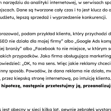
m narzędziu do analityki internetowej, w serwisach sp
ejscach. Dane są tworzone cały czas i to jest klucz do
udżetu, lepszą sprzedaż i wyprzedzenie konkurencji.
obrazować, podam przykład klienta, który przychodzi d
SEO nie działa dla mojej firmy” albo „Google Ads komp
j branży” albo „Facebook to nie miejsce, w którym są 
takich przypadków. Jako firma obsługująca marketing
wiedzieć: „OK, to ma sens. Więc jakie reklamy chceci
inny sposób. Powodów, że dana reklama nie działa, mo
i, przez kiepską stronę internetową, po intuicję klien
 hipotezę, następnie przetestujmy ją, przeanaliz
s jest obecny w sieci kilka lat, pewnie zebrałeś wystar