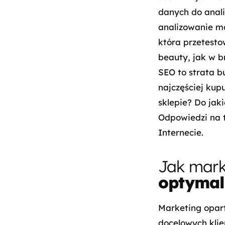
danych do analiz
analizowanie m
która przetesto
beauty, jak w b
SEO to strata b
najczęściej kup
sklepie? Do jak
Odpowiedzi na t
Internecie.
Jak mark
optymal
Marketing opar
docelowych kli