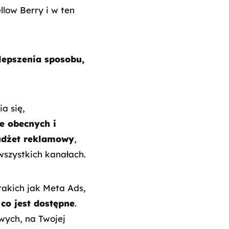
low Berry i w ten
lepszenia sposobu,
a się,
e obecnych i
udżet reklamowy
,
szystkich kanałach.
takich jak Meta Ads,
co jest dostępne
.
wych, na Twojej