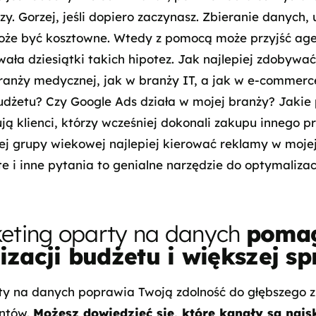
y. Gorzej, jeśli dopiero zaczynasz. Zbieranie danych, u
oże być kosztowne. Wtedy z pomocą może przyjść age
wała dziesiątki takich hipotez. Jak najlepiej zdobywa
ranży medycznej, jak w branży IT, a jak w e-commerce
udżetu? Czy Google Ads działa w mojej branży? Jakie
ują klienci, którzy wcześniej dokonali zakupu innego p
iej grupy wiekowej najlepiej kierować reklamy w moje
e i inne pytania to genialne narzędzie do optymalizac
eting oparty na danych
poma
izacji budżetu i większej s
ty na danych poprawia Twoją zdolność do głębszego 
entów.
Możesz dowiedzieć się, które kanały są najs