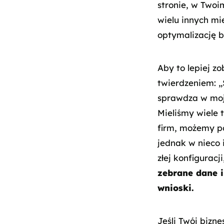
stronie, w Twoi
wielu innych mi
optymalizację b
Aby to lepiej z
twierdzeniem: „
sprawdza w moje
Mieliśmy wiele 
firm, możemy po
jednak w nieco 
złej konfiguracj
zebrane dane i
wnioski.
Jeśli Twój bizne