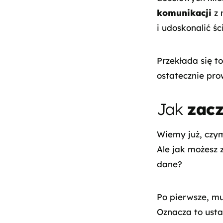
komunikacji
z 
i udoskonalić śc
Przekłada się t
ostatecznie pro
Jak
zac
Wiemy już, czym
Ale jak możesz 
dane?
Po pierwsze, mu
Oznacza to usta