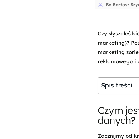
By Bartosz Sz
Czy słyszałeś k
marketing)? Pos
marketing zori
reklamowego i z
Spis treści
Czym jes
danych?
Zacznijmy od kró