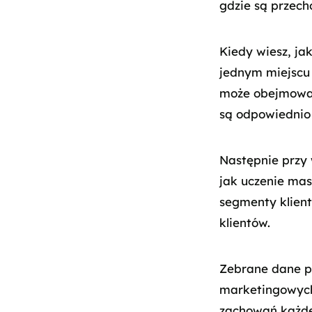
gdzie są przech
Kiedy wiesz, ja
jednym miejscu 
może obejmować 
są odpowiednio
Następnie przy 
jak uczenie mas
segmenty klien
klientów.
Zebrane dane p
marketingowych
zachowań każd