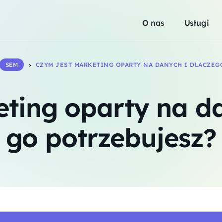
O nas
Usługi
SEM
>
CZYM JEST MARKETING OPARTY NA DANYCH I DLACZEG
ting oparty na d
go potrzebujesz?