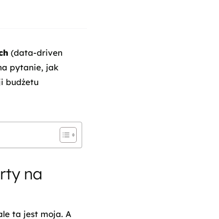
ch
(data-driven
a pytanie, jak
i budżetu
rty na
ale ta jest moja. A